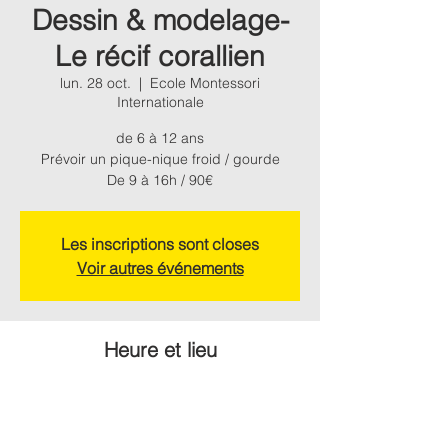
Dessin & modelage-
Le récif corallien
lun. 28 oct.
  |  
Ecole Montessori
Internationale
de 6 à 12 ans
Prévoir un pique-nique froid / gourde
De 9 à 16h / 90€
Les inscriptions sont closes
Voir autres événements
Heure et lieu
28 oct. 2024, 09:00 – 29 oct. 2024, 16:00
Ecole Montessori Internationale, Chemin de
Montagne, 31330 Grenade, France