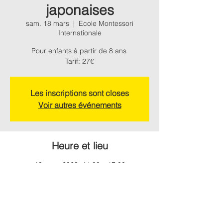
japonaises
sam. 18 mars
  |  
Ecole Montessori
Internationale
Pour enfants à partir de 8 ans
Tarif: 27€
Les inscriptions sont closes
Voir autres événements
Heure et lieu
18 mars 2023, 14:00 – 17:00
Ecole Montessori Internationale, Chemin de
Montagne, 31330 Grenade, France