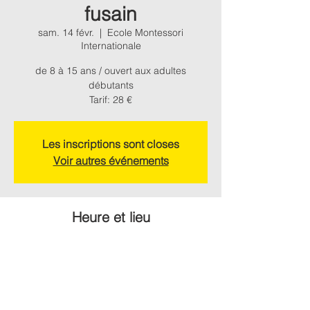
fusain
sam. 14 févr.
  |  
Ecole Montessori
Internationale
de 8 à 15 ans / ouvert aux adultes
débutants
Tarif: 28 €
Les inscriptions sont closes
Voir autres événements
Heure et lieu
14 févr. 2026, 14:00 – 17:30 UTC+1
Ecole Montessori Internationale, Chemin de
Montagne, 31330 Grenade, France