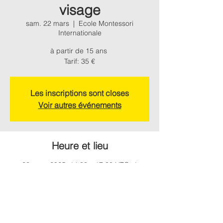
visage
sam. 22 mars
  |  
Ecole Montessori
Internationale
à partir de 15 ans
Les inscriptions sont closes
Voir autres événements
Heure et lieu
22 mars 2025, 14:00 – 17:30 UTC+1
Ecole Montessori Internationale, Chemin de
Montagne, 31330 Grenade, France