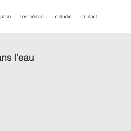
iption
Les thèmes
Le studio
Contact
ns l'eau