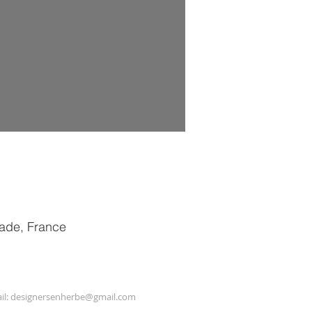
nade, France
il:
designersenherbe@gmail.com