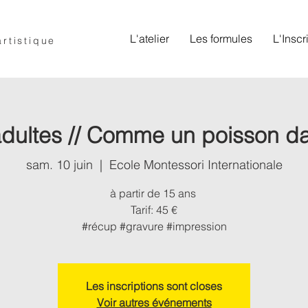
L'atelier
Les formules
L'Inscr
artistique
 adultes // Comme un poisson da
sam. 10 juin
  |  
Ecole Montessori Internationale
à partir de 15 ans
Tarif: 45 €
#récup #gravure #impression
Les inscriptions sont closes
Voir autres événements